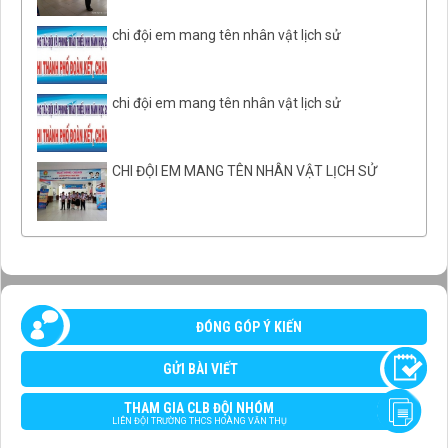
chi đội em mang tên nhân vật lịch sử
chi đội em mang tên nhân vật lịch sử
CHI ĐỘI EM MANG TÊN NHÂN VẬT LỊCH SỬ
ĐÓNG GÓP Ý KIẾN
GỬI BÀI VIẾT
THAM GIA CLB ĐỘI NHÓM
LIÊN ĐỘI TRƯỜNG THCS HOÀNG VĂN THỤ