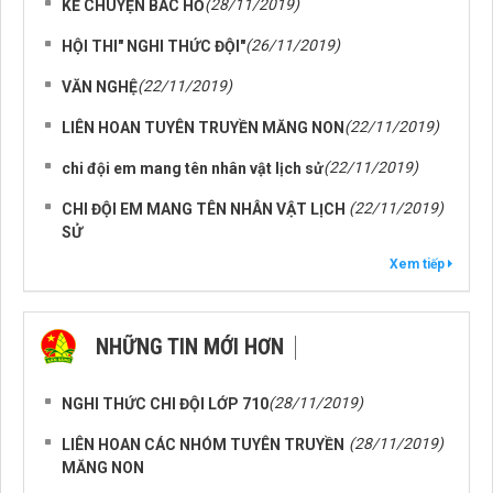
(28/11/2019)
KỂ CHUYỆN BÁC HỒ
(26/11/2019)
HỘI THI" NGHI THỨC ĐỘI"
(22/11/2019)
VĂN NGHỆ
(22/11/2019)
LIÊN HOAN TUYÊN TRUYỀN MĂNG NON
(22/11/2019)
chi đội em mang tên nhân vật lịch sử
(22/11/2019)
CHI ĐỘI EM MANG TÊN NHÂN VẬT LỊCH
SỬ
Xem tiếp
NHỮNG TIN MỚI HƠN
NHỮNG TIN CŨ HƠN
(28/11/2019)
NGHI THỨC CHI ĐỘI LỚP 710
(28/11/2019)
LIÊN HOAN CÁC NHÓM TUYÊN TRUYỀN
MĂNG NON