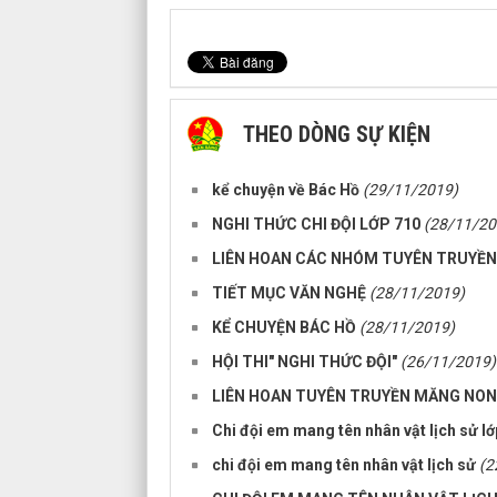
THEO DÒNG SỰ KIỆN
kể chuyện về Bác Hồ
(29/11/2019)
NGHI THỨC CHI ĐỘI LỚP 710
(28/11/20
LIÊN HOAN CÁC NHÓM TUYÊN TRUYỀ
TIẾT MỤC VĂN NGHỆ
(28/11/2019)
KỂ CHUYỆN BÁC HỒ
(28/11/2019)
HỘI THI" NGHI THỨC ĐỘI"
(26/11/2019)
LIÊN HOAN TUYÊN TRUYỀN MĂNG NON
Chi đội em mang tên nhân vật lịch sử l
chi đội em mang tên nhân vật lịch sử
(2