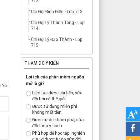
712
Chi Đội Đinh Điền - Lớp 713
Chi Đội Lý Thánh Tông - Lớp
714
Chi Đội Lý Đạo Thành - Lớp
715
THĂM DÒ Ý KIẾN
Lợi ích của phần mềm nguồn
mở là gì?
i Yến
Liên tục được cải tiến, sửa
đổi bởi cả thế giới.
Được sử dụng miễn phí
không mất tiền.
Được tự do khám phá, sửa
đổi theo ý thích.
Phù hợp để học tập, nghiên
cứu vì được tự do sửa đổi