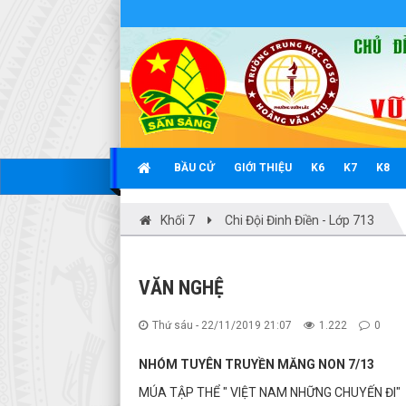
BẦU CỬ
GIỚI THIỆU
K6
K7
K8
Khối 7
Chi Đội Đinh Điền - Lớp 713
VĂN NGHỆ
Thứ sáu - 22/11/2019 21:07
1.222
0
NHÓM TUYÊN TRUYỀN MĂNG NON 7/13
MÚA TẬP THỂ " VIỆT NAM NHỮNG CHUYẾN ĐI"