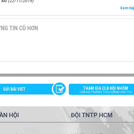
 SỬ
(22/11/2019)
Xem ti
NG TIN CŨ HƠN
THAM GIA CLB ĐỘI NHÓM
GỬI BÀI VIẾT
LIÊN ĐỘI TRƯỜNG THCS HOÀNG VĂN THỤ
ÀN HỘI
ĐỘI TNTP HCM