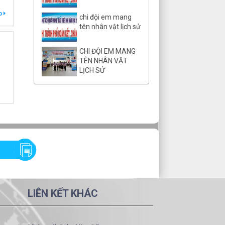
ếp
chi đội em mang
tên nhân vật lịch sử
CHI ĐỘI EM MANG
TÊN NHÂN VẬT
LỊCH SỬ
LIÊN KẾT KHÁC