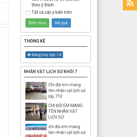
theo ý thích.
Tất cả các ý kiến trên
THỐNG KÊ
Đang truy cập: 14
NHÂN VẬT LỊCH SỬ KHỐI 7
Chi đội em mang
tên nhân vật lịch sử
lớp 710
CHI ĐỘI EM MANG
TÊN NHÂN VẬT
LỊCH SỬ
chi đội em mang
tên nhân vật lịch sử