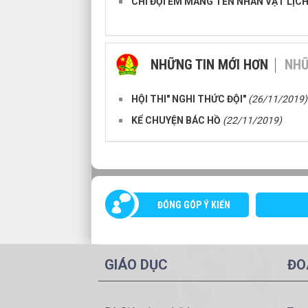
CHI ĐỘI EM MANG TÊN NHÂN VẬT LỊCH
NHỮNG TIN MỚI HƠN
NHỮ
HỘI THI" NGHI THỨC ĐỘI"
(26/11/2019)
KỂ CHUYỆN BÁC HỒ
(22/11/2019)
ĐÓNG GÓP Ý KIẾN
GIÁO DỤC
ĐO