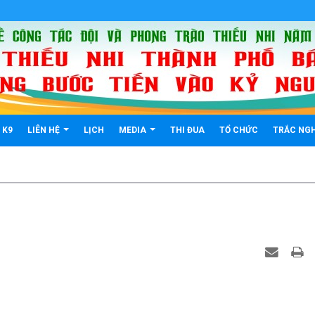
K9
LIÊN HỆ
LỊCH
MEDIA
THI ĐUA
TỔ CHỨC
TRẮC NG