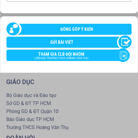
ĐÓNG GÓP Ý KIẾN
GỬI BÀI VIẾT
THAM GIA CLB ĐỘI NHÓM
LIÊN ĐỘI TRƯỜNG THCS HOÀNG VĂN THỤ
GIÁO DỤC
Bộ Giáo dục và Đào tạo
Sở GD & ĐT TP HCM
Phòng GD & ĐT Quận 10
Báo Giáo dục TP HCM
Trường THCS Hoàng Văn Thụ
ĐOÀN HỘI