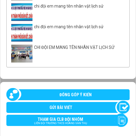
chi đội em mang tên nhân vật lịch sử
chi đội em mang tên nhân vật lịch sử
CHI ĐỘI EM MANG TÊN NHÂN VẬT LỊCH SỬ
ĐÓNG GÓP Ý KIẾN
GỬI BÀI VIẾT
THAM GIA CLB ĐỘI NHÓM
LIÊN ĐỘI TRƯỜNG THCS HOÀNG VĂN THỤ