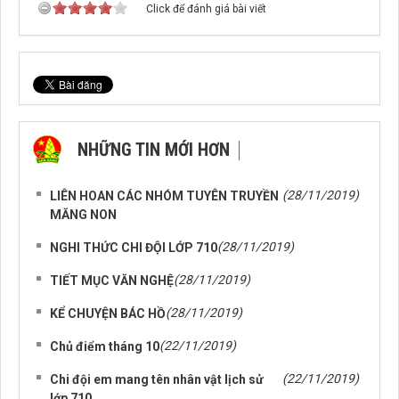
Click để đánh giá bài viết
NHỮNG TIN MỚI HƠN
NHỮNG TIN CŨ HƠN
(28/11/2019)
LIÊN HOAN CÁC NHÓM TUYÊN TRUYỀN
MĂNG NON
(28/11/2019)
NGHI THỨC CHI ĐỘI LỚP 710
(28/11/2019)
TIẾT MỤC VĂN NGHỆ
(28/11/2019)
KỂ CHUYỆN BÁC HỒ
(22/11/2019)
Chủ điểm tháng 10
(22/11/2019)
Chi đội em mang tên nhân vật lịch sử
lớp 710