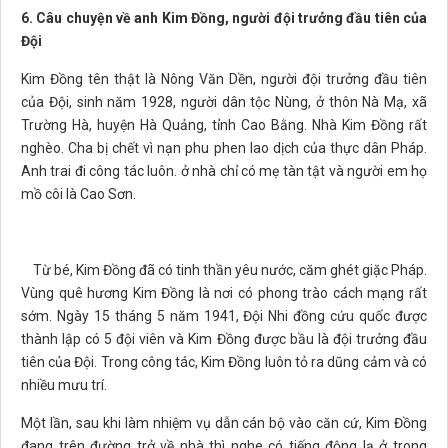
6. Câu chuyện về anh Kim Đồng, người đội trưởng đầu tiên của
Đội
Kim Đồng tên thật là Nông Văn Dền, người đội trưởng đầu tiên
của Đội, sinh năm 1928, người dân tộc Nùng, ở thôn Nà Mạ, xã
Trường Hà, huyện Hà Quảng, tỉnh Cao Bằng. Nhà Kim Đồng rất
nghèo. Cha bị chết vì nạn phu phen lao dịch của thực dân Pháp.
Anh trai đi công tác luôn. ở nhà chỉ có mẹ tàn tật và người em họ
mồ côi là Cao Sơn.
Từ bé, Kim Đồng đã có tinh thần yêu nước, căm ghét giặc Pháp.
Vùng quê hương Kim Đồng là nơi có phong trào cách mạng rất
sớm. Ngày 15 tháng 5 năm 1941, Đội Nhi đồng cứu quốc được
thành lập có 5 đội viên và Kim Đồng được bầu là đội trưởng đầu
tiên của Đội. Trong công tác, Kim Đồng luôn tỏ ra dũng cảm và có
nhiều mưu trí.
Một lần, sau khi làm nhiệm vụ dẫn cán bộ vào căn cứ, Kim Đồng
đang trên đường trở về nhà thì nghe có tiếng động lạ ở trong