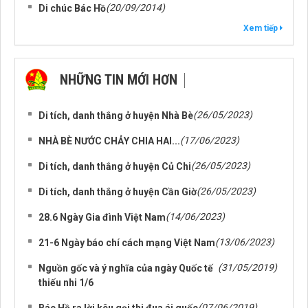
(20/09/2014)
Di chúc Bác Hồ
Xem tiếp
NHỮNG TIN MỚI HƠN
NHỮNG TIN CŨ HƠN
(26/05/2023)
Di tích, danh thắng ở huyện Nhà Bè
(17/06/2023)
NHÀ BÈ NƯỚC CHẢY CHIA HAI...
(26/05/2023)
Di tích, danh thắng ở huyện Củ Chi
(26/05/2023)
Di tích, danh thắng ở huyện Cần Giờ
(14/06/2023)
28.6 Ngày Gia đình Việt Nam
(13/06/2023)
21-6 Ngày báo chí cách mạng Việt Nam
(31/05/2019)
Nguồn gốc và ý nghĩa của ngày Quốc tế
thiếu nhi 1/6
(07/06/2019)
Bác Hồ ra lời kêu gọi thi đua ái quốc