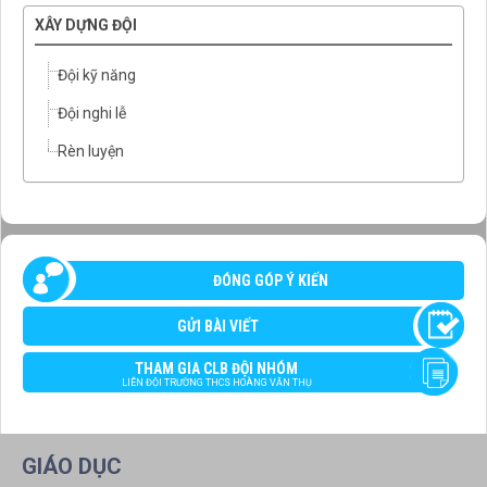
XÂY DỰNG ĐỘI
Đội kỹ năng
Đội nghi lễ
Rèn luyện
ĐÓNG GÓP Ý KIẾN
GỬI BÀI VIẾT
THAM GIA CLB ĐỘI NHÓM
LIÊN ĐỘI TRƯỜNG THCS HOÀNG VĂN THỤ
GIÁO DỤC