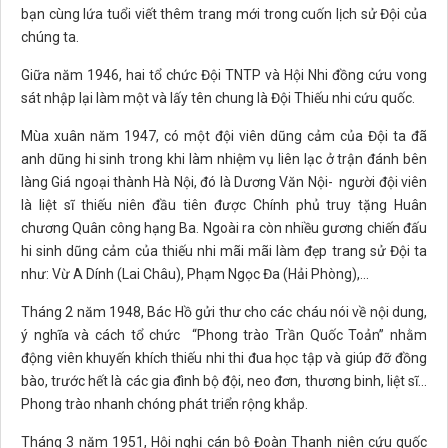
bạn cùng lứa tuổi viết thêm trang mới trong cuốn lịch sử Đội của
chúng ta.
Giữa năm 1946, hai tổ chức Đội TNTP và Hội Nhi đồng cứu vong
sát nhập lại làm một và lấy tên chung là Đội Thiếu nhi cứu quốc.
Mùa xuân năm 1947, có một đội viên dũng cảm của Đội ta đã
anh dũng hi sinh trong khi làm nhiệm vụ liên lạc ở trận đánh bên
làng Giá ngoại thành Hà Nội, đó là Dương Văn Nội- người đội viên
là liệt sĩ thiếu niên đầu tiên được Chính phủ truy tặng Huân
chương Quân công hạng Ba. Ngoài ra còn nhiều gương chiến đấu
hi sinh dũng cảm của thiếu nhi mãi mãi làm đẹp trang sử Đội ta
như: Vừ A Dính (Lai Châu), Phạm Ngọc Đa (Hải Phòng),...
Tháng 2 năm 1948, Bác Hồ gửi thư cho các cháu nói về nội dung,
ý nghĩa và cách tổ chức “Phong trào Trần Quốc Toản” nhằm
động viên khuyến khích thiếu nhi thi đua học tập và giúp đỡ đồng
bào, trước hết là các gia đình bộ đội, neo đơn, thương binh, liệt sĩ...
Phong trào nhanh chóng phát triển rộng khắp.
Tháng 3 năm 1951, Hội nghị cán bộ Đoàn Thanh niên cứu quốc