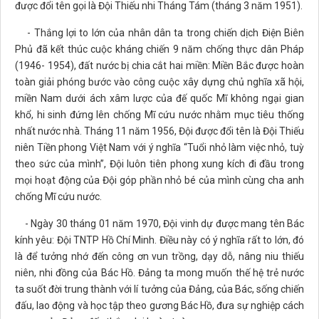
được đổi tên gọi là Đội Thiếu nhi Tháng Tám (tháng 3 năm 1951).
- Thắng lợi to lớn của nhân dân ta trong chiến dịch Điện Biên
Phủ đã kết thúc cuộc kháng chiến 9 năm chống thực dân Pháp
(1946- 1954), đất nước bị chia cắt hai miền: Miền Bắc được hoàn
toàn giải phóng bước vào công cuộc xây dựng chủ nghĩa xã hội,
miền Nam dưới ách xâm lược của đế quốc Mĩ không ngại gian
khổ, hi sinh đứng lên chống Mĩ cứu nước nhằm mục tiêu thống
nhất nước nhà. Tháng 11 năm 1956, Đội được đổi tên là Đội Thiếu
niên Tiền phong Việt Nam với ý nghĩa “Tuổi nhỏ làm việc nhỏ, tuỳ
theo sức của mình”, Đội luôn tiên phong xung kích đi đầu trong
mọi hoạt động của Đội góp phần nhỏ bé của mình cùng cha anh
chống Mĩ cứu nước.
- Ngày 30 tháng 01 năm 1970, Đội vinh dự được mang tên Bác
kính yêu: Đội TNTP Hồ Chí Minh. Điều này có ý nghĩa rất to lớn, đó
là để tưởng nhớ đến công ơn vun trồng, dạy dỗ, nâng niu thiếu
niên, nhi đồng của Bác Hồ. Đảng ta mong muốn thế hệ trẻ nước
ta suốt đời trung thành với lí tưởng của Đảng, của Bác, sống chiến
đấu, lao động và học tập theo gương Bác Hồ, đưa sự nghiệp cách