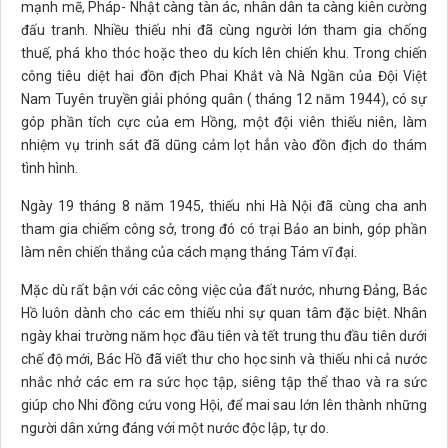
mạnh mẽ, Pháp- Nhật càng tàn ác, nhân dân ta càng kiên cường
đấu tranh. Nhiều thiếu nhi đã cùng người lớn tham gia chống
thuế, phá kho thóc hoặc theo du kích lên chiến khu. Trong chiến
công tiêu diệt hai đồn địch Phai Khắt và Nà Ngần của Đội Việt
Nam Tuyên truyền giải phóng quân ( tháng 12 năm 1944), có sự
góp phần tích cực của em Hồng, một đội viên thiếu niên, làm
nhiệm vụ trinh sát đã dũng cảm lọt hẳn vào đồn địch do thám
tình hình.
Ngày 19 tháng 8 năm 1945, thiếu nhi Hà Nội đã cùng cha anh
tham gia chiếm công sở, trong đó có trại Bảo an binh, góp phần
làm nên chiến thắng của cách mạng tháng Tám vĩ đại.
Mặc dù rất bận với các công việc của đất nước, nhưng Đảng, Bác
Hồ luôn dành cho các em thiếu nhi sự quan tâm đặc biệt. Nhân
ngày khai trường năm học đầu tiên và tết trung thu đầu tiên dưới
chế độ mới, Bác Hồ đã viết thư cho học sinh và thiếu nhi cả nước
nhắc nhở các em ra sức học tập, siêng tập thể thao và ra sức
giúp cho Nhi đồng cứu vong Hội, để mai sau lớn lên thành những
người dân xứng đáng với một nước độc lập, tự do.