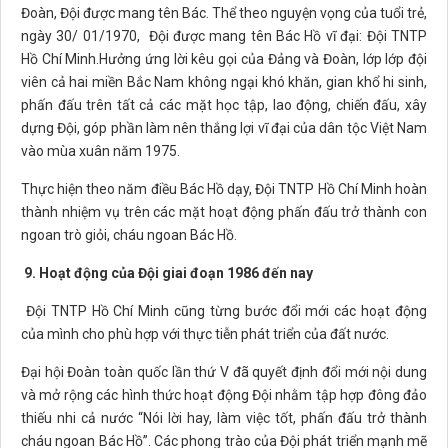
Đoàn, Đội được mang tên Bác. Thể theo nguyện vọng của tuổi trẻ,
ngày 30/ 01/1970, Đội được mang tên Bác Hồ vĩ đại: Đội TNTP
Hồ Chí Minh.Hưởng ứng lời kêu gọi của Đảng và Đoàn, lớp lớp đội
viên cả hai miền Bắc Nam không ngại khó khăn, gian khổ hi sinh,
phấn đấu trên tất cả các mặt học tập, lao động, chiến đấu, xây
dựng Đội, góp phần làm nên thắng lợi vĩ đại của dân tộc Việt Nam
vào mùa xuân năm 1975.
Thực hiện theo năm điều Bác Hồ dạy, Đội TNTP Hồ Chí Minh hoàn
thành nhiệm vụ trên các mặt hoạt động phấn đấu trở thành con
ngoan trò giỏi, cháu ngoan Bác Hồ.
9. Hoạt động của Đội giai đoạn 1986 đến nay
Đội TNTP Hồ Chí Minh cũng từng bước đổi mới các hoạt động
của mình cho phù hợp với thực tiễn phát triển của đất nước.
Đại hội Đoàn toàn quốc lần thứ V đã quyết định đổi mới nội dung
và mở rộng các hình thức hoạt động Đội nhằm tập hợp đông đảo
thiếu nhi cả nước “Nói lời hay, làm việc tốt, phấn đấu trở thành
cháu ngoan Bác Hồ”. Các phong trào của Đội phát triển mạnh mẽ