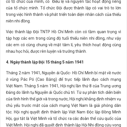
có tổ chức của mình, có Điều lệ và nguyên tắc hoạt động riêng
của tổ chức mình. Tổ chức Đội được thành lập có vai trò to lớn
trong việc hình thành và phát triển toàn diện nhân cách của thiếu
niên nhi đồng.
Việc thành lập Đội TNTP Hồ Chí Minh còn có tầm quan trọng vì
tập hợp các em trong cùng độ tuổi thiếu niên nhi đồng, như vậy
các em có cùng chung về mặt tâm lí, yêu thích hoạt động cùng
nhau học hỏi, được rèn luyện và trưởng thành.
4. Ngày thành lập Đội 15 tháng 5 năm 1941
Tháng 2 năm 1941, Nguyễn ái Quốc- Hồ Chí Minh bí mật về nước
ở vùng Pác Pó (Cao Bằng) để trực tiếp lãnh đạo cách mạng
Việt Nam. Tháng 5 năm 1941, Hội nghị lần thứ 8 của Trung ương
Đảng do lãnh tụ Nguyễn ái Quốc chủ trì. Từ sự phân tích diễn biến
của tình hình thế giới và trong nước, Hội nghị khẳng định nhiệm vụ
chủ yếu trước mắt của cách mạng Việt Nam là giải phóng dân
tộc. Hội nghị quyết định thành lập Việt Nam Độc lập Đồng Minh
Hội, gọi tắt là Việt Minh và tổ chức ra các đoàn thể cứu quốc của
Việt Minh. Hội nghị đã quyết định thành lập Hội Nhi đồng cứu vong