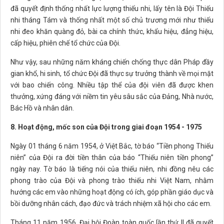
đã quyết định thống nhất lực lượng thiếu nhi, lấy tên là Đội Thiếu
nhi tháng Tám và thống nhất một số chủ trương mới như thiếu
nhi đeo khăn quàng đỏ, bài ca chính thức, khẩu hiệu, đẳng hiệu,
cấp hiệu, phiên chế tổ chức của Đội.
Như vậy, sau những năm kháng chiến chống thực dân Pháp đầy
gian khổ, hi sinh, tổ chức Đội đã thực sự trưởng thành về mọi mặt
với bao chiến công. Nhiều tập thể của đội viên đã được khen
thưởng, xứng đáng với niềm tin yêu sâu sắc của Đảng, Nhà nước,
Bác Hồ và nhân dân.
8. Hoạt động, mốc son của Đội trong giai đoạn 1954 - 1975
Ngày 01 tháng 6 năm 1954, ở Việt Bắc, tờ báo “Tiền phong Thiếu
niên” của Đội ra đời tiền thân của báo “Thiếu niên tiền phong”
ngày nay. Tờ báo là tiếng nói của thiếu niên, nhi đồng nêu các
phong trào của Đội và phong trào thiếu nhi Việt Nam, nhằm
hướng các em vào những hoạt động có ích, góp phần giáo dục và
bồi dưỡng nhân cách, đạo đức và trách nhiệm xã hội cho các em.
Tháng 11 năm 1956, Đại hội Đoàn toàn quốc lần thứ II đã quyết