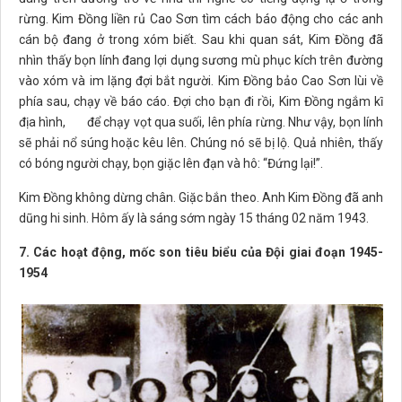
rừng. Kim Đồng liền rủ Cao Sơn tìm cách báo động cho các anh
cán bộ đang ở trong xóm biết. Sau khi quan sát, Kim Đồng đã
nhìn thấy bọn lính đang lợi dụng sương mù phục kích trên đường
vào xóm và im lặng đợi bắt người. Kim Đồng bảo Cao Sơn lùi về
phía sau, chạy về báo cáo. Đợi cho bạn đi rồi, Kim Đồng ngắm kĩ
địa hình, để chạy vọt qua suối, lên phía rừng. Như vậy, bọn lính
sẽ phải nổ súng hoặc kêu lên. Chúng nó sẽ bị lộ. Quả nhiên, thấy
có bóng người chạy, bọn giặc lên đạn và hô: “Đứng lại!”.
Kim Đồng không dừng chân. Giặc bắn theo. Anh Kim Đồng đã anh
dũng hi sinh. Hôm ấy là sáng sớm ngày 15 tháng 02 năm 1943.
7. Các hoạt động, mốc son tiêu biểu của Đội giai đoạn 1945-
1954