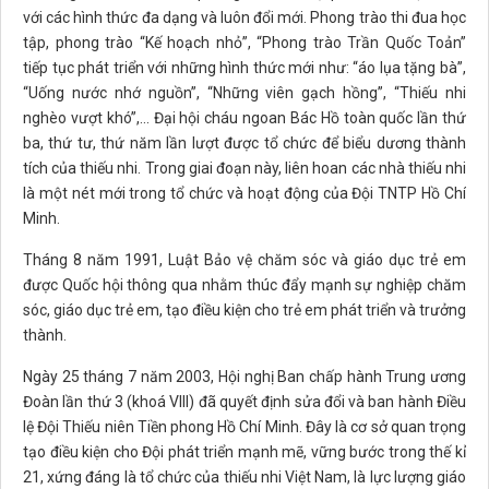
với các hình thức đa dạng và luôn đổi mới. Phong trào thi đua học
tập, phong trào “Kế hoạch nhỏ”, “Phong trào Trần Quốc Toản”
tiếp tục phát triển với những hình thức mới như: “áo lụa tặng bà”,
“Uống nước nhớ nguồn”, “Những viên gạch hồng”, “Thiếu nhi
nghèo vượt khó”,... Đại hội cháu ngoan Bác Hồ toàn quốc lần thứ
ba, thứ tư, thứ năm lần lượt được tổ chức để biểu dương thành
tích của thiếu nhi. Trong giai đoạn này, liên hoan các nhà thiếu nhi
là một nét mới trong tổ chức và hoạt động của Đội TNTP Hồ Chí
Minh.
Tháng 8 năm 1991, Luật Bảo vệ chăm sóc và giáo dục trẻ em
được Quốc hội thông qua nhằm thúc đẩy mạnh sự nghiệp chăm
sóc, giáo dục trẻ em, tạo điều kiện cho trẻ em phát triển và trưởng
thành.
Ngày 25 tháng 7 năm 2003, Hội nghị Ban chấp hành Trung ương
Đoàn lần thứ 3 (khoá VIII) đã quyết định sửa đổi và ban hành Điều
lệ Đội Thiếu niên Tiền phong Hồ Chí Minh. Đây là cơ sở quan trọng
tạo điều kiện cho Đội phát triển mạnh mẽ, vững bước trong thế kỉ
21, xứng đáng là tổ chức của thiếu nhi Việt Nam, là lực lượng giáo