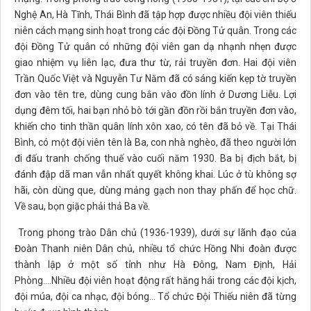
Nghệ An, Hà Tĩnh, Thái Bình đã tập hợp được nhiều đội viên thiếu
niên cách mạng sinh hoạt trong các đội Đồng Tử quân. Trong các
đội Đồng Tử quân có những đội viên gan dạ nhạnh nhẹn được
giao nhiệm vụ liên lạc, đưa thư từ, rải truyền đơn. Hai đội viên
Trần Quốc Việt và Nguyễn Tư Năm đã có sáng kiến kẹp tờ truyền
đơn vào tên tre, dùng cung bắn vào đồn lính ở Dương Liễu. Lợi
dụng đêm tối, hai bạn nhỏ bò tới gần đồn rồi bắn truyền đơn vào,
khiến cho tinh thần quân lính xôn xao, có tên đã bỏ về. Tại Thái
Bình, có một đội viên tên là Ba, con nhà nghèo, đã theo người lớn
đi đấu tranh chống thuế vào cuối năm 1930. Ba bị địch bắt, bị
đánh đập dã man vẫn nhất quyết không khai. Lúc ở tù không sợ
hãi, còn dùng que, dùng mảng gạch non thay phấn để học chữ.
Về sau, bọn giặc phải thả Ba về.
Trong phong trào Dân chủ (1936-1939), dưới sự lãnh đạo của
Đoàn Thanh niên Dân chủ, nhiều tổ chức Hồng Nhi đoàn được
thành lập ở một số tỉnh như Hà Đông, Nam Định, Hải
Phòng....Nhiều đội viên hoạt động rất hăng hái trong các đội kịch,
đội múa, đội ca nhạc, đội bóng... Tổ chức Đội Thiếu niên đã từng