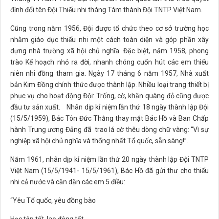
định đổi tên Đội Thiếu nhi tháng Tám thành Đội TNTP Việt Nam.
Cũng trong năm 1956, Đội được tổ chức theo cơ sở trường học
nhằm giáo dục thiếu nhi một cách toàn diện và góp phần xây
dựng nhà trường xã hội chủ nghĩa. Đặc biệt, năm 1958, phong
trào Kế hoạch nhỏ ra đời, nhanh chóng cuốn hút các em thiếu
niên nhi đồng tham gia. Ngày 17 tháng 6 năm 1957, Nhà xuất
bản Kim Đồng chính thức được thành lập. Nhiều loại trang thiết bị
phục vụ cho hoạt động Đội: Trống, cờ, khăn quàng đỏ cũng được
đầu tư sản xuất. Nhân dịp kỉ niệm lần thứ 18 ngày thành lập Đội
(15/5/1959), Bác Tôn Đức Thắng thay mặt Bác Hồ và Ban Chấp
hành Trung ương Đảng đã trao lá cờ thêu dòng chữ vàng: “Vì sự
nghiệp xã hội chủ nghĩa và thống nhất Tổ quốc, sẵn sàng!”.
Năm 1961, nhân dịp kỉ niệm lần thứ 20 ngày thành lập Đội TNTP
Việt Nam (15/5/1941- 15/5/1961), Bác Hồ đã gửi thư cho thiếu
nhi cả nước và căn dặn các em 5 điều:
“Yêu Tổ quốc, yêu đồng bào
Học tập tốt, lao động tốt