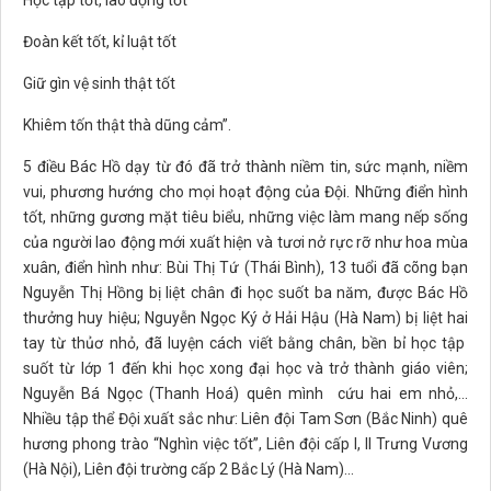
Đoàn kết tốt, kỉ luật tốt
Giữ gìn vệ sinh thật tốt
Khiêm tốn thật thà dũng cảm”.
5 điều Bác Hồ dạy từ đó đã trở thành niềm tin, sức mạnh, niềm
vui, phương hướng cho mọi hoạt động của Đội. Những điển hình
tốt, những gương mặt tiêu biểu, những việc làm mang nếp sống
của người lao động mới xuất hiện và tươi nở rực rỡ như hoa mùa
xuân, điển hình như: Bùi Thị Tứ (Thái Bình), 13 tuổi đã cõng bạn
Nguyễn Thị Hồng bị liệt chân đi học suốt ba năm, được Bác Hồ
thưởng huy hiệu; Nguyễn Ngọc Ký ở Hải Hậu (Hà Nam) bị liệt hai
tay từ thủơ nhỏ, đã luyện cách viết bằng chân, bền bỉ học tập
suốt từ lớp 1 đến khi học xong đại học và trở thành giáo viên;
Nguyễn Bá Ngọc (Thanh Hoá) quên mình cứu hai em nhỏ,...
Nhiều tập thể Đội xuất sắc như: Liên đội Tam Sơn (Bắc Ninh) quê
hương phong trào “Nghìn việc tốt”, Liên đội cấp I, II Trưng Vương
(Hà Nội), Liên đội trường cấp 2 Bắc Lý (Hà Nam)...