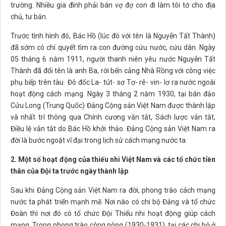
trường. Nhiều gia đình phải bán vợ đợ con đi làm tôi tớ cho địa
chủ, tư bản.
Trước tình hình đó, Bác Hồ (lúc đó với tên là Nguyễn Tất Thành)
đã sớm có chí quyết tìm ra con đường cứu nước, cứu dân. Ngày
05 tháng 6 năm 1911, người thanh niên yêu nước Nguyễn Tất
Thành đã đổi tên là anh Ba, rời bến cảng Nhà Rồng với công việc
phụ bếp trên tàu Đô đốc La- tút- sơ Tơ- rê- vin- lơ ra nước ngoài
hoạt động cách mạng. Ngày 3 tháng 2 năm 1930, tại bán đảo
Cửu Long (Trung Quốc) Đảng Cộng sản Việt Nam được thành lập
và nhất trí thông qua Chính cương vắn tắt, Sách lược vắn tắt,
Điều lệ vắn tắt do Bác Hồ khởi thảo. Đảng Cộng sản Việt Nam ra
đời là bước ngoặt vĩ đại trong lịch sử cách mạng nước ta.
2. Một số hoạt động của thiếu nhi Việt
Nam
và các tổ chức tiền
thân của Đội ta trước ngày thành lập
Sau khi Đảng Cộng sản Việt Nam ra đời, phong trào cách mạng
nước ta phát triển mạnh mẽ. Nơi nào có chi bộ Đảng và tổ chức
Đoàn thì nơi đó có tổ chức Đội Thiếu nhi hoạt động giúp cách
mạng. Trong phong trào công nông (1930-1931), tại các chi bộ ở