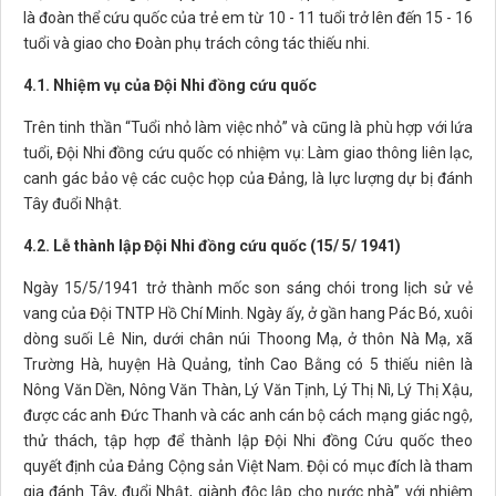
là đoàn thể cứu quốc của trẻ em từ 10 - 11 tuổi trở lên đến 15 - 16
tuổi và giao cho Đoàn phụ trách công tác thiếu nhi.
4.1. Nhiệm vụ của Đội Nhi đồng cứu quốc
Trên tinh thần “Tuổi nhỏ làm việc nhỏ” và cũng là phù hợp với lứa
tuổi, Đội Nhi đồng cứu quốc có nhiệm vụ: Làm giao thông liên lạc,
canh gác bảo vệ các cuộc họp của Đảng, là lực lượng dự bị đánh
Tây đuổi Nhật.
4.2. Lễ thành lập Đội Nhi đồng cứu quốc (15/ 5/ 1941)
Ngày 15/5/1941 trở thành mốc son sáng chói trong lịch sử vẻ
vang của Đội TNTP Hồ Chí Minh. Ngày ấy, ở gần hang Pác Bó, xuôi
dòng suối Lê Nin, dưới chân núi Thoong Mạ, ở thôn Nà Mạ, xã
Trường Hà, huyện Hà Quảng, tỉnh Cao Bằng có 5 thiếu niên là
Nông Văn Dền, Nông Văn Thàn, Lý Văn Tịnh, Lý Thị Nì, Lý Thị Xậu,
được các anh Đức Thanh và các anh cán bộ cách mạng giác ngộ,
thử thách, tập hợp để thành lập Đội Nhi đồng Cứu quốc theo
quyết định của Đảng Cộng sản Việt Nam. Đội có mục đích là tham
gia đánh Tây, đuổi Nhật, giành độc lập cho nước nhà” với nhiệm