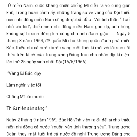
Ở miền Nam, cuộc kháng chiến chống Mĩ diễn ra vô cùng gian
khổ, Trong hoàn cảnh ấy, những trang sử vẻ vang của Đội thiếu
niên, nhi đồng miền Nam cũng được bắt đầu. Với tinh thần “ Tuổi
nhỏ chí lớn”, thiếu niên nhi đồng miền Nam gan dạ, anh hùng
không sợ hi sinh đứng lên cùng cha anh đánh giặc. Ngày 5
tháng 8 năm 1964, đế quốc Mĩ cho không quân đánh phá miền
Bắc, thiếu nhi cả nước bước sang một thời kì mới với lời son sắt
thêu trên lá cờ của Trung ương Đảng trao cho nhân dịp kỉ niệm
lần thứ 25 ngày sinh nhật Đội (15/5/1966):
“Vâng lời Bác dạy
Làm nghìn việc tốt
Chống Mĩ cứu nước
Thiếu niên sẵn sàng!”
Ngày 2 tháng 9 năm 1969, Bác Hồ vĩnh viễn ra đi, để lại cho thiếu
niên nhi đồng cả nước “muôn vàn tình thương yêu”. Trung ương
Đoàn thay mặt tuổi trẻ cả nước đề nghị Trung ương Đảng cho