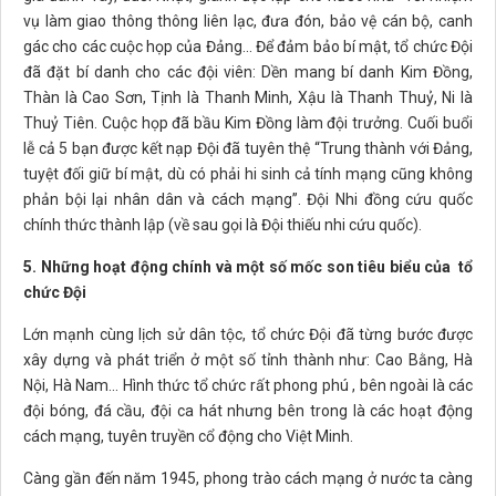
vụ làm giao thông thông liên lạc, đưa đón, bảo vệ cán bộ, canh
gác cho các cuộc họp của Đảng... Để đảm bảo bí mật, tổ chức Đội
đã đặt bí danh cho các đội viên: Dền mang bí danh Kim Đồng,
Thàn là Cao Sơn, Tịnh là Thanh Minh, Xậu là Thanh Thuỷ, Ni là
Thuỷ Tiên. Cuộc họp đã bầu Kim Đồng làm đội trưởng. Cuối buổi
lễ cả 5 bạn được kết nạp Đội đã tuyên thệ “Trung thành với Đảng,
tuyệt đối giữ bí mật, dù có phải hi sinh cả tính mạng cũng không
phản bội lại nhân dân và cách mạng”. Đội Nhi đồng cứu quốc
chính thức thành lập (về sau gọi là Đội thiếu nhi cứu quốc).
5. Những hoạt động chính và một số mốc son tiêu biểu của tổ
chức Đội
Lớn mạnh cùng lịch sử dân tộc, tổ chức Đội đã từng bước được
xây dựng và phát triển ở một số tỉnh thành như: Cao Bằng, Hà
Nội, Hà Nam... Hình thức tổ chức rất phong phú , bên ngoài là các
đội bóng, đá cầu, đội ca hát nhưng bên trong là các hoạt động
cách mạng, tuyên truyền cổ động cho Việt Minh.
Càng gần đến năm 1945, phong trào cách mạng ở nước ta càng