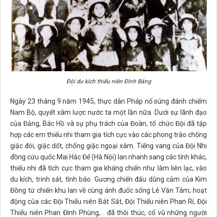
Đội du kích thiếu niên Đình Bảng
Ngày 23 tháng 9 năm 1945, thực dân Pháp nổ súng đánh chiếm
Nam Bộ, quyết xâm lược nước ta một lần nữa. Dưới sự lãnh đạo
của Đảng, Bác Hồ và sự phụ trách của Đoàn, tổ chức Đội đã tập
hợp các em thiếu nhi tham gia tích cực vào các phong trào chống
giặc đói, giặc dốt, chống giặc ngoại xâm. Tiếng vang của Đội Nhi
đồng cứu quốc Mai Hắc Đế (Hà Nội) lan nhanh sang các tỉnh khác,
thiếu nhi đã tích cực tham gia kháng chiến như làm liên lạc, vào
du kích, trinh sát, tình báo. Gương chiến đấu dũng cảm của Kim
Đồng từ chiến khu lan về cùng ánh đuốc sống Lê Văn Tám; hoạt
động của các Đội Thiếu niên Bát Sắt, Đội Thiếu niên Phan Rí, Đội
Thiếu niên Phan Đình Phùng,... đã thôi thúc, cổ vũ những người