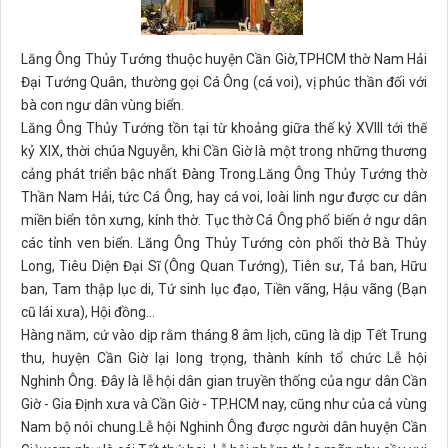
Lăng Ông Thủy Tướng thuộc huyện Cần Giờ,TPHCM thờ Nam Hải
Đại Tướng Quân, thường gọi Cá Ông (cá voi), vị phúc thần đối với
bà con ngư dân vùng biển.
Lăng Ông Thủy Tướng tồn tại từ khoảng giữa thế kỷ XVIII tới thế
kỷ XIX, thời chúa Nguyễn, khi Cần Giờ là một trong những thương
cảng phát triển bậc nhất Đàng Trong.Lăng Ông Thủy Tướng thờ
Thần Nam Hải, tức Cá Ông, hay cá voi, loài linh ngư được cư dân
miền biển tôn xưng, kính thờ. Tục thờ Cá Ông phổ biến ở ngư dân
các tỉnh ven biển. Lăng Ông Thủy Tướng còn phối thờ Bà Thủy
Long, Tiêu Diện Đại Sĩ (Ông Quan Tướng), Tiên sư, Tả ban, Hữu
ban, Tam thập lục di, Tứ sinh lục đạo, Tiền vãng, Hậu vãng (Bạn
cũ lái xưa), Hội đồng…
Hàng năm, cứ vào dịp rằm tháng 8 âm lịch, cũng là dịp Tết Trung
thu, huyện Cần Giờ lại long trọng, thành kính tổ chức Lễ hội
Nghinh Ông. Đây là lễ hội dân gian truyền thống của ngư dân Cần
Giờ - Gia Định xưa và Cần Giờ - TP.HCM nay, cũng như của cả vùng
Nam bộ nói chung.Lễ hội Nghinh Ông được người dân huyện Cần