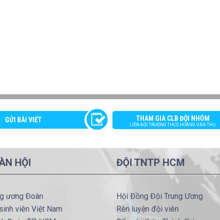
THAM GIA CLB ĐỘI NHÓM
GỬI BÀI VIẾT
LIÊN ĐỘI TRƯỜNG THCS HOÀNG VĂN THỤ
ÀN HỘI
ĐỘI TNTP HCM
ng ương Đoàn
Hội Đồng Đội Trung Ương
sinh viên Việt Nam
Rèn luyện đội viên