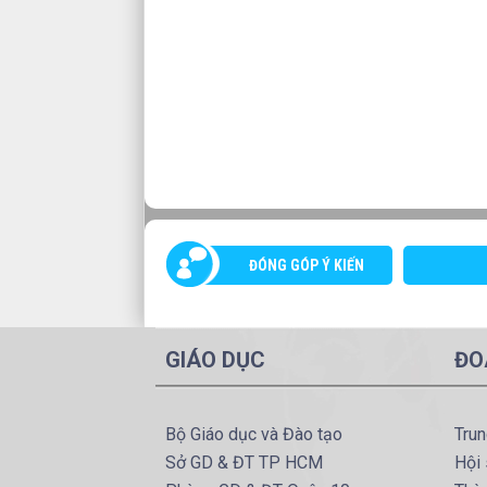
ĐÓNG GÓP Ý KIẾN
GIÁO DỤC
ĐO
Bộ Giáo dục và Đào tạo
Tru
Sở GD & ĐT TP HCM
Hội 