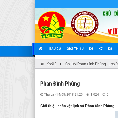
BẦU CỬ
GIỚI THIỆU
K6
K7
K8
Khối 9
Chi Đội Phan Đình Phùng - Lớp 
Phan Đình Phùng
Thứ ba - 14/08/2018 21:20
1.024
0
Giới thiệu nhân vật lịch sử Phan Đình Phùng