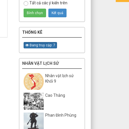
Tất cả các ý kiến trên
THỐNG KÊ
Đang truy cập: 7
NHÂN VẬT LỊCH SỬ
Nhân vật lịch sử
Khối 9
Cao Thắng
Phan Đình Phùng