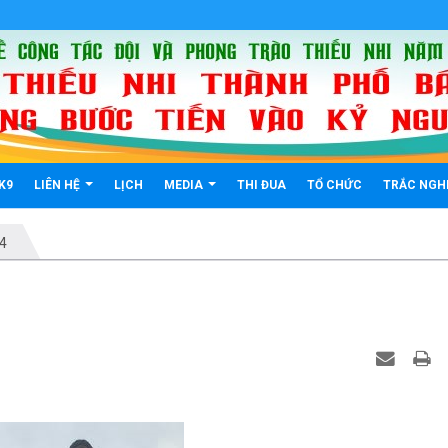
K9
LIÊN HỆ
LỊCH
MEDIA
THI ĐUA
TỔ CHỨC
TRẮC NGH
94