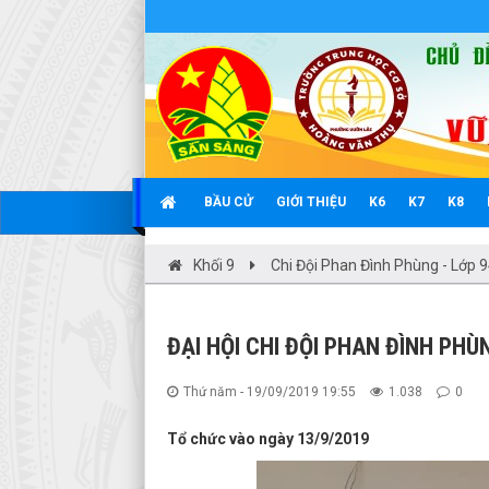
BẦU CỬ
GIỚI THIỆU
K6
K7
K8
Khối 9
Chi Đội Phan Đình Phùng - Lớp 
ĐẠI HỘI CHI ĐỘI PHAN ĐÌNH PHÙ
Thứ năm - 19/09/2019 19:55
1.038
0
Tổ chức vào ngày 13/9/2019