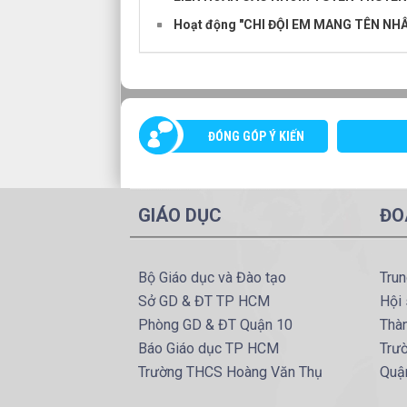
Hoạt động "CHI ĐỘI EM MANG TÊN NHÂ
ĐÓNG GÓP Ý KIẾN
GIÁO DỤC
ĐO
Bộ Giáo dục và Đào tạo
Tru
Sở GD & ĐT TP HCM
Hội 
Phòng GD & ĐT Quận 10
Thà
Báo Giáo dục TP HCM
Trư
Trường THCS Hoàng Văn Thụ
Quậ