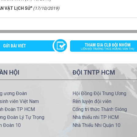
N VẬT LỊCH SỬ"
(17/10/2019)
THAM GIA CLB ĐỘI NHÓM
GỬI BÀI VIẾT
LIÊN ĐỘI TRƯỜNG THCS HOÀNG VĂN THỤ
ÀN HỘI
ĐỘI TNTP HCM
ng ương Đoàn
Hội Đồng Đội Trung Ương
sinh viên Việt Nam
Rèn luyện đội viên
nh Đoàn TP HCM
Cổng tri thức Thánh Gióng
ờng Đoàn Lý Tự Trọng
Nhà thiếu nhi TP HCM
n Đoàn 10
Nhà Thiếu Nhi Quận 10