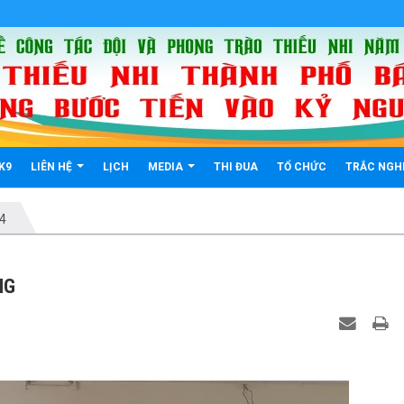
K9
LIÊN HỆ
LỊCH
MEDIA
THI ĐUA
TỔ CHỨC
TRẮC NGH
94
NG