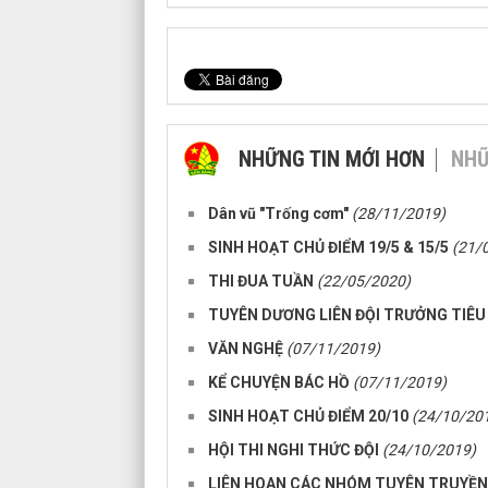
NHỮNG TIN MỚI HƠN
NHỮ
Dân vũ "Trống cơm"
(28/11/2019)
SINH HOẠT CHỦ ĐIỂM 19/5 & 15/5
(21/
THI ĐUA TUẦN
(22/05/2020)
TUYÊN DƯƠNG LIÊN ĐỘI TRƯỞNG TIÊU
VĂN NGHỆ
(07/11/2019)
KỂ CHUYỆN BÁC HỒ
(07/11/2019)
SINH HOẠT CHỦ ĐIỂM 20/10
(24/10/20
HỘI THI NGHI THỨC ĐỘI
(24/10/2019)
LIÊN HOAN CÁC NHÓM TUYÊN TRUYỀ