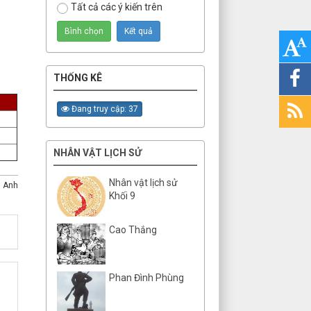
Tất cả các ý kiến trên
THỐNG KÊ
Đang truy cập: 37
NHÂN VẬT LỊCH SỬ
Nhân vật lịch sử
 Anh
Khối 9
Cao Thắng
Phan Đình Phùng