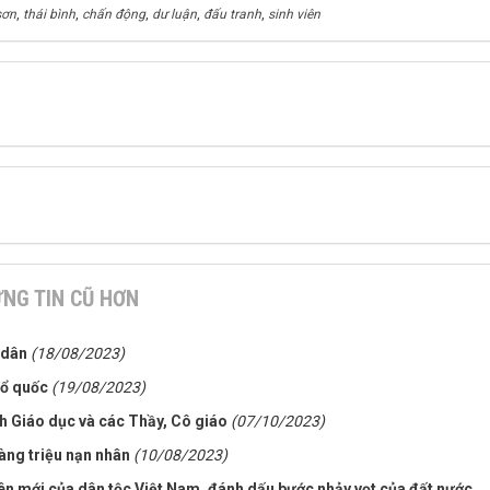
sơn
,
thái bình
,
chấn động
,
dư luận
,
đấu tranh
,
sinh viên
NG TIN CŨ HƠN
 dân
(18/08/2023)
Tổ quốc
(19/08/2023)
h Giáo dục và các Thầy, Cô giáo
(07/10/2023)
àng triệu nạn nhân
(10/08/2023)
n mới của dân tộc Việt Nam, đánh dấu bước nhảy vọt của đất nước