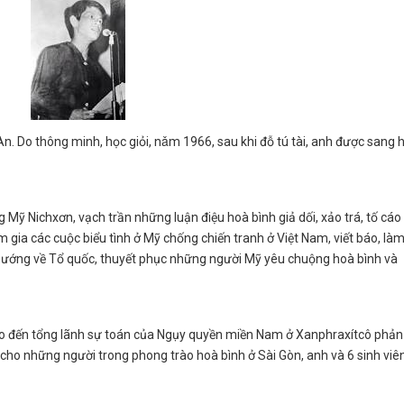
n. Do thông minh, học giỏi, nǎm 1966, sau khi đỗ tú tài, anh được sang 
 Mỹ Nichxơn, vạch trần những luận điệu hoà bình giả dối, xảo trá, tố cáo 
ia các cuộc biểu tình ở Mỹ chống chiến tranh ở Việt Nam, viết báo, làm
hướng về Tổ quốc, thuyết phục những người Mỹ yêu chuộng hoà bình và
éo đến tổng lãnh sự toán của Ngụy quyền miền Nam ở Xanphraxítcô phản
do cho những người trong phong trào hoà bình ở Sài Gòn, anh và 6 sinh viê