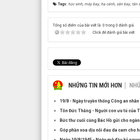
Tags:
học sinh
,
máy bay
,
hạ cánh
,
sân bay
,
tân 
Tổng số điểm của bài viết là: 0 trong 0 đánh giá
Click để đánh giá bài viết
NHỮNG TIN MỚI HƠN
NHỮ
19/8 - Ngày truyền thống Công an nhân
Tôn Đức Thắng - Người con ưu tú của 
Bức thư cuối cùng Bác Hồ gửi cho ngàn
Góp phần xoa dịu nỗi đau da cam cho h
Ngày 19/8/1945 - Ngày mở đầu kỷ nguyê