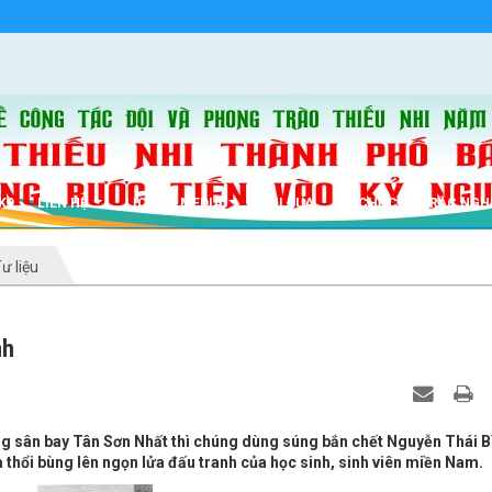
K9
LIÊN HỆ
LỊCH
MEDIA
THI ĐUA
TỔ CHỨC
TRẮC NGH
ư liệu
nh
g sân bay Tân Sơn Nhất thì chúng dùng súng bắn chết Nguyễn Thái B
 thổi bùng lên ngọn lửa đấu tranh của học sinh, sinh viên miền Nam.