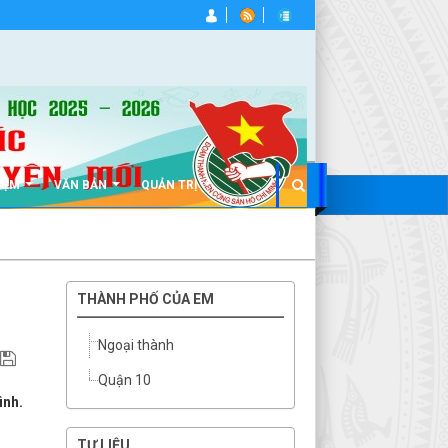
IỆM
VĂN BẢN
QUẢN TRỊ
THÀNH PHỐ CỦA EM
Ngoại thành
Quận 10
ình.
TƯ LIỆU