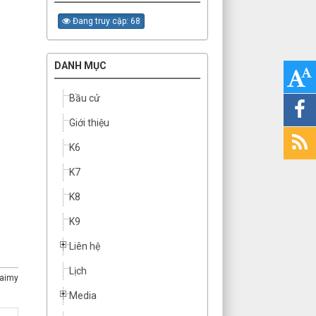
Đang truy cập: 68
DANH MỤC
Bầu cử
Giới thiệu
K6
K7
K8
K9
Liên hệ
Lịch
aimy
Media