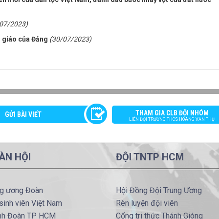
07/2023)
n giáo của Đảng
(30/07/2023)
THAM GIA CLB ĐỘI NHÓM
GỬI BÀI VIẾT
LIÊN ĐỘI TRƯỜNG THCS HOÀNG VĂN THỤ
ÀN HỘI
ĐỘI TNTP HCM
ng ương Đoàn
Hội Đồng Đội Trung Ương
sinh viên Việt Nam
Rèn luyện đội viên
nh Đoàn TP HCM
Cổng tri thức Thánh Gióng