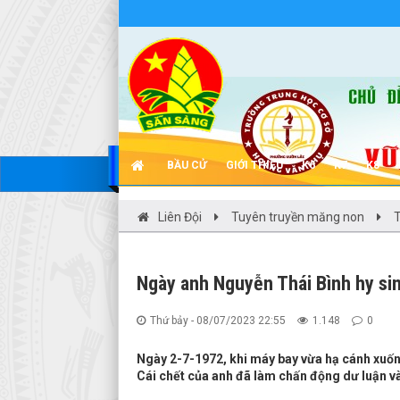
BẦU CỬ
GIỚI THIỆU
K6
K7
K8
Liên Đội
Tuyên truyền măng non
T
Ngày anh Nguyễn Thái Bình hy si
Thứ bảy - 08/07/2023 22:55
1.148
0
Ngày 2-7-1972, khi máy bay vừa hạ cánh xuốn
Cái chết của anh đã làm chấn động dư luận và