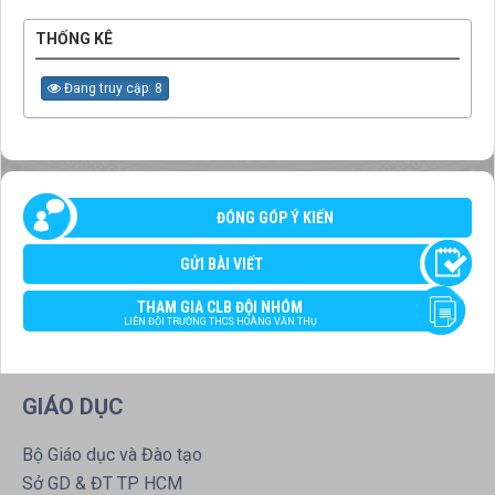
THỐNG KÊ
Đang truy cập: 8
ĐÓNG GÓP Ý KIẾN
GỬI BÀI VIẾT
THAM GIA CLB ĐỘI NHÓM
LIÊN ĐỘI TRƯỜNG THCS HOÀNG VĂN THỤ
GIÁO DỤC
Bộ Giáo dục và Đào tạo
Sở GD & ĐT TP HCM