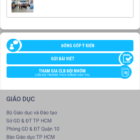
ĐÓNG GÓP Ý KIẾN
GỬI BÀI VIẾT
THAM GIA CLB ĐỘI NHÓM
LIÊN ĐỘI TRƯỜNG THCS HOÀNG VĂN THỤ
GIÁO DỤC
Bộ Giáo dục và Đào tạo
Sở GD & ĐT TP HCM
Phòng GD & ĐT Quận 10
Báo Giáo dục TP HCM