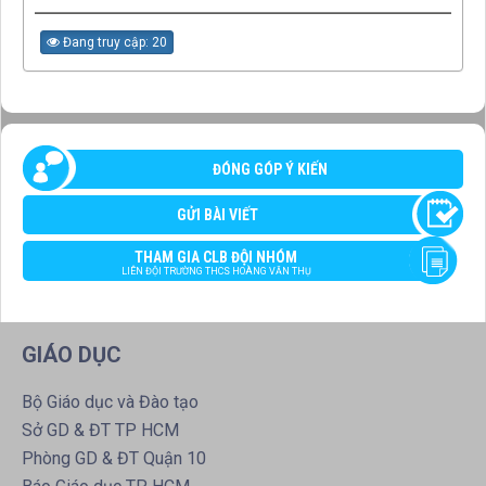
Đang truy cập: 20
ĐÓNG GÓP Ý KIẾN
GỬI BÀI VIẾT
THAM GIA CLB ĐỘI NHÓM
LIÊN ĐỘI TRƯỜNG THCS HOÀNG VĂN THỤ
GIÁO DỤC
Bộ Giáo dục và Đào tạo
Sở GD & ĐT TP HCM
Phòng GD & ĐT Quận 10