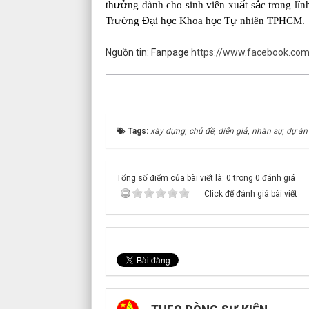
th
ưở
ng dành cho sinh viên xu
ấ
t s
ắ
c trong l
ĩ
n
Tr
ườ
ng
Đạ
i h
ọ
c Khoa h
ọ
c T
ự
nhiên TPHCM.
Nguồn tin: Fanpage
https://www.facebook.co
Tags:
xây dựng
,
chủ đề
,
diễn giả
,
nhân sự
,
dự án
Tổng số điểm của bài viết là: 0 trong 0 đánh giá
Click để đánh giá bài viết