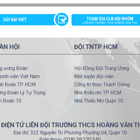
THAM GIA CLB ĐỘI NHÓM
GỬI BÀI VIẾT
LIÊN ĐỘI TRƯỜNG THCS HOÀNG VĂN THỤ
ÀN HỘI
ĐỘI TNTP HCM
ng ương Đoàn
Hội Đồng Đội Trung Ương
sinh viên Việt Nam
Rèn luyện đội viên
nh Đoàn TP HCM
Cổng tri thức Thánh Gióng
ờng Đoàn Lý Tự Trọng
Nhà thiếu nhi TP HCM
n Đoàn 10
Nhà Thiếu Nhi Quận 10
 ĐIỆN TỬ LIÊN ĐỘI TRƯỜNG THCS HOÀNG VĂN T
Địa chỉ: 322 Nguyễn Tri Phương Phường 04, Quận 10
Điện thoại:
(028) 39.270.540