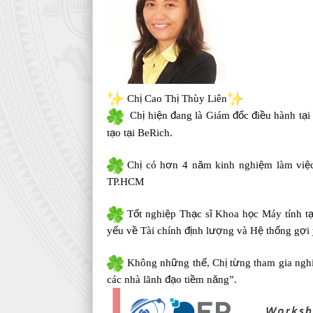
Ch
ị
Cao Th
ị
Thùy Liên
Ch
ị
hi
ệ
n
đ
ang là Giám
đố
c
đ
i
ề
u hành t
ạ
i
t
ạ
o t
ạ
i BeRich.
Ch
ị
có h
ơ
n 4 n
ă
m kinh nghi
ệ
m làm vi
ệ
TP.HCM
T
ố
t nghi
ệ
p Th
ạ
c s
ĩ
Khoa h
ọ
c Máy tính t
y
ế
u v
ề
Tài chính
đị
nh l
ượ
ng và H
ệ
th
ố
ng g
ợ
i
Không nh
ữ
ng th
ế
, Ch
ị
t
ừ
ng tham gia ngh
các nhà lãnh
đạ
o ti
ề
m n
ă
ng”.