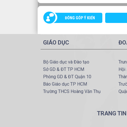
ĐÓNG GÓP Ý KIẾN
GIÁO DỤC
ĐO
Bộ Giáo dục và Đào tạo
Tru
Sở GD & ĐT TP HCM
Hội 
Phòng GD & ĐT Quận 10
Thà
Báo Giáo dục TP HCM
Trư
Trường THCS Hoàng Văn Thụ
Quậ
TRANG TIN