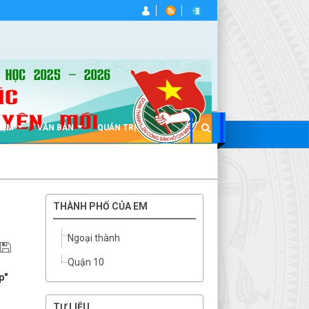
IỆM
VĂN BẢN
QUẢN TRỊ
THÀNH PHỐ CỦA EM
Ngoại thành
Quận 10
p"
TƯ LIỆU