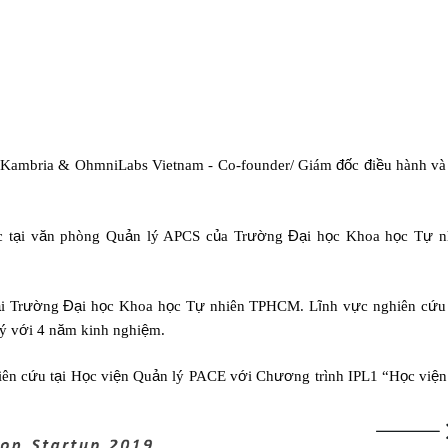
 Kambria & OhmniLabs Vietnam - Co-founder/ Giám
đố
c
đ
i
ề
u hành v
c t
ạ
i v
ă
n phòng Qu
ả
n lý APCS c
ủ
a Tr
ườ
ng
Đạ
i h
ọ
c Khoa h
ọ
c T
ự
n
ạ
i Tr
ườ
ng
Đạ
i h
ọ
c Khoa h
ọ
c T
ự
nhiên TPHCM. L
ĩ
nh v
ự
c nghiên c
ứ
u
 ý v
ớ
i 4 n
ă
m kinh nghi
ệ
m.
iên c
ứ
u t
ạ
i H
ọ
c vi
ệ
n Qu
ả
n lý PACE v
ớ
i Ch
ươ
ng trình IPL1 “H
ọ
c vi
ệ
n