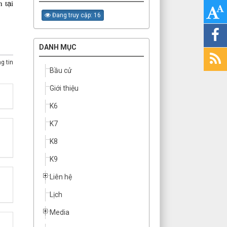
 t
ạ
i
Đang truy cập: 16
DANH MỤC
g tin
Bầu cử
Giới thiệu
K6
K7
K8
K9
Liên hệ
Lịch
Media