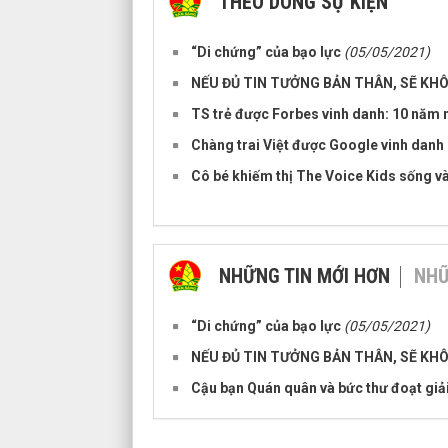
THEO DÒNG SỰ KIỆN
“Di chứng” của bạo lực
(05/05/2021)
NẾU ĐỦ TIN TƯỞNG BẢN THÂN, SẼ KH
TS trẻ được Forbes vinh danh: 10 năm n
Chàng trai Việt được Google vinh danh
Cô bé khiếm thị The Voice Kids sống và
NHỮNG TIN MỚI HƠN
NHỮ
“Di chứng” của bạo lực
(05/05/2021)
NẾU ĐỦ TIN TƯỞNG BẢN THÂN, SẼ KH
Cậu bạn Quán quân và bức thư đoạt giả