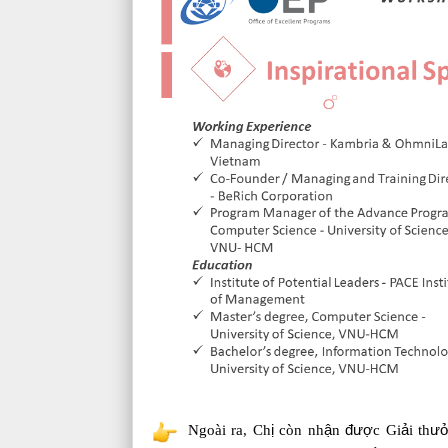
Ngoài ra, Ch
ị
còn nh
ậ
n
đượ
c Gi
ả
i th
ư