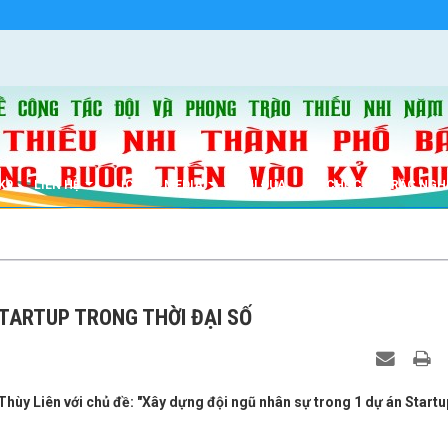
K9
LIÊN HỆ
LỊCH
MEDIA
THI ĐUA
TỔ CHỨC
TRẮC NGH
TARTUP TRONG THỜI ĐẠI SỐ
Thùy Liên với chủ đề: "Xây dựng đội ngũ nhân sự trong 1 dự án Startu