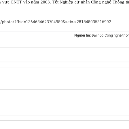
h v
ự
c CNTT vào n
ă
m 2003. T
ố
t Nghi
ệ
p c
ử
nhân Công ngh
ệ
Thông tin
m/photo/?fbid=1364634623704989&set=a.281848035316992
Nguồn tin:
Đại học Công nghệ thôn