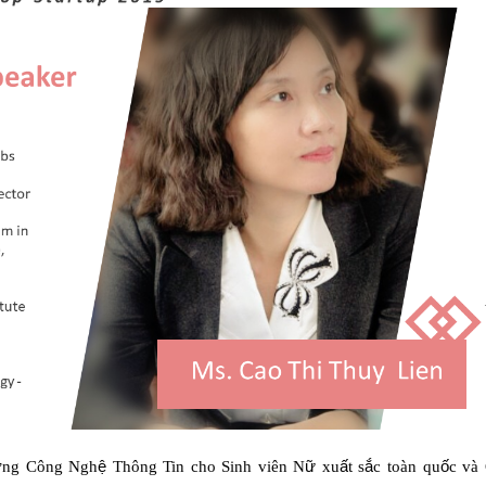
ở
ng Công Ngh
ệ
Thông Tin cho Sinh viên N
ữ
xu
ấ
t s
ắ
c toàn qu
ố
c và 