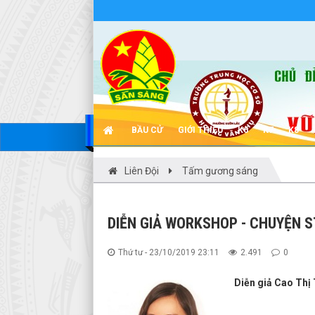
BẦU CỬ
GIỚI THIỆU
K6
K7
K8
Liên Đội
Tấm gương sáng
DIỄN GIẢ WORKSHOP - CHUYỆN S
Thứ tư - 23/10/2019 23:11
2.491
0
Diễn giả Cao Thị 