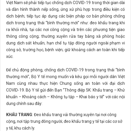
Việt Nam sẽ phải tiếp tục chống dịch COVID-19 trong thời gian dài
và dần hình thành nếp sống, ứng xử phù hợp trong điều kiện có
dịch bệnh; tiếp tục áp dụng các biện pháp cơ bản phòng chống
dịch trong trạng thái “bình thường mới” như: đeo khẩu trang khi
ra khỏi nhà, tại các nơi công cộng và trên các phương tiện giao
thông công cộng; thường xuyên rửa tay bằng xà phòng hoặc
dung dịch sát khuẩn; hạn chế tụ tập đông người ngoài phạm vi
công sở, trường học, bệnh viện; giữ khoảng cách an toàn khi tiếp
xúc.
Để chủ động phòng, chống dịch COVID-19 trong trạng thái “bình
thường mới”, Bộ Y tế mong muốn và kêu gọi mỗi người dân Việt
Nam cùng nhau thực hiện Chung sống an toàn với đại dịch
COVID-19. Bộ Y tế gửi đến Bạn “Thông điệp 5K: Khẩu trang – Khử
khuẩn – Khoảng cách – Không tụ tập – Khai báo y tế” với các nội
dung chính sau đây:
KHẨU TRANG
: Đeo khẩu trang vải thường xuyên tại nơi công
cộng, nơi tập trung đông người; đeo khẩu trang y tế tại các cơ sở
y tế, khu cách ly.