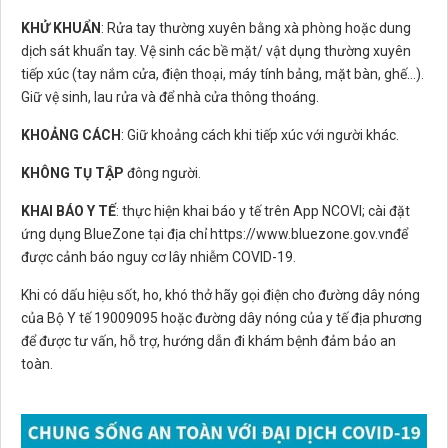
KHỬ KHUẨN
: Rửa tay thường xuyên bằng xà phòng hoặc dung
dịch sát khuẩn tay. Vệ sinh các bề mặt/ vật dụng thường xuyên
tiếp xúc (tay nắm cửa, điện thoại, máy tính bảng, mặt bàn, ghế…).
Giữ vệ sinh, lau rửa và để nhà cửa thông thoáng.
KHOẢNG CÁCH
: Giữ khoảng cách khi tiếp xúc với người khác.
KHÔNG TỤ TẬP
đông người.
KHAI BÁO Y TẾ
: thực hiện khai báo y tế trên App NCOVI; cài đặt
ứng dụng BlueZone tại địa chỉ https://www.bluezone.gov.vnđể
được cảnh báo nguy cơ lây nhiễm COVID-19.
Khi có dấu hiệu sốt, ho, khó thở hãy gọi điện cho đường dây nóng
của Bộ Y tế 19009095 hoặc đường dây nóng của y tế địa phương
để được tư vấn, hỗ trợ, hướng dẫn đi khám bệnh đảm bảo an
toàn.