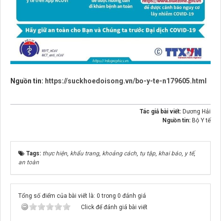
Nguồn tin:
https://suckhoedoisong.vn/bo-y-te-n179605.html
Tác giả bài viết:
Dương Hải
Nguồn tin:
Bộ Y tế
Tags:
thực hiện
,
khẩu trang
,
khoảng cách
,
tụ tập
,
khai báo
,
y tế
,
an toàn
Tổng số điểm của bài viết là: 0 trong 0 đánh giá
Click để đánh giá bài viết