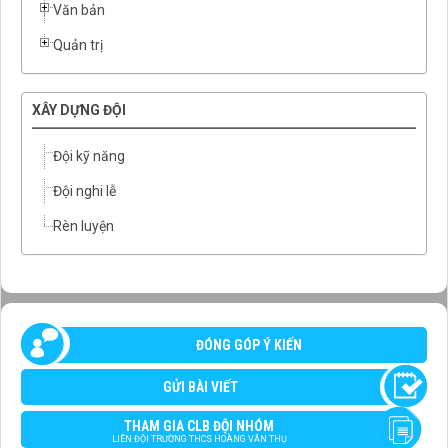
Văn bản
Quản trị
XÂY DỰNG ĐỘI
Đội kỹ năng
Đội nghi lễ
Rèn luyện
ĐÓNG GÓP Ý KIẾN
GỬI BÀI VIẾT
THAM GIA CLB ĐỘI NHÓM
LIÊN ĐỘI TRƯỜNG THCS HOÀNG VĂN THỤ