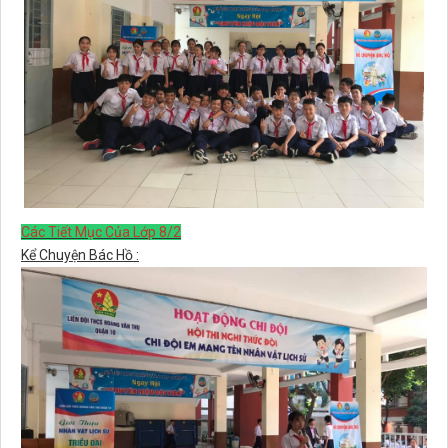
Các Tiết Mục Của Lớp 8/2
Kể Chuyện Bác Hồ :